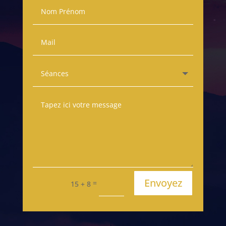
Envoyez
=
15 + 8